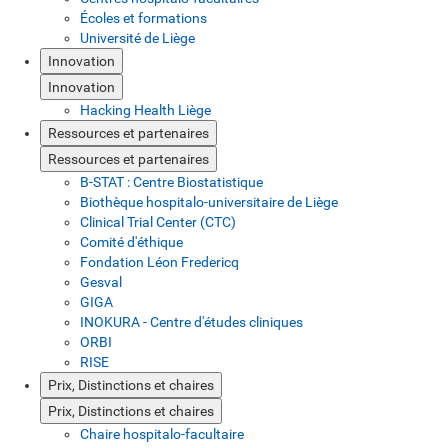
Écoles et formations
Université de Liège
Innovation
Innovation
Hacking Health Liège
Ressources et partenaires
Ressources et partenaires
B-STAT : Centre Biostatistique
Biothèque hospitalo-universitaire de Liège
Clinical Trial Center (CTC)
Comité d'éthique
Fondation Léon Fredericq
Gesval
GIGA
INOKURA - Centre d'études cliniques
ORBI
RISE
Prix, Distinctions et chaires
Prix, Distinctions et chaires
Chaire hospitalo-facultaire