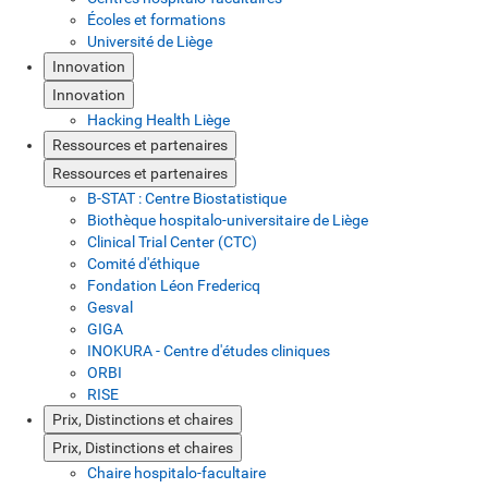
Écoles et formations
Université de Liège
Innovation
Innovation
Hacking Health Liège
Ressources et partenaires
Ressources et partenaires
B-STAT : Centre Biostatistique
Biothèque hospitalo-universitaire de Liège
Clinical Trial Center (CTC)
Comité d'éthique
Fondation Léon Fredericq
Gesval
GIGA
INOKURA - Centre d'études cliniques
ORBI
RISE
Prix, Distinctions et chaires
Prix, Distinctions et chaires
Chaire hospitalo-facultaire