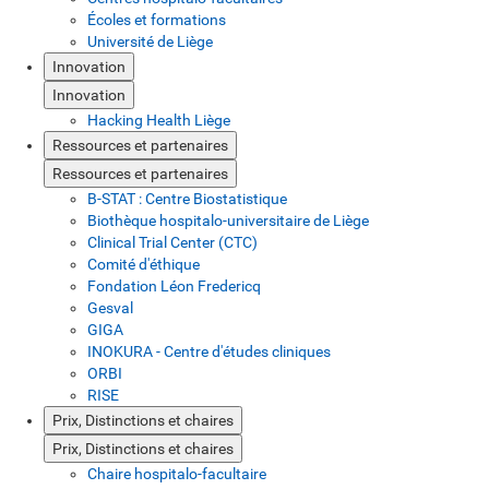
Écoles et formations
Université de Liège
Innovation
Innovation
Hacking Health Liège
Ressources et partenaires
Ressources et partenaires
B-STAT : Centre Biostatistique
Biothèque hospitalo-universitaire de Liège
Clinical Trial Center (CTC)
Comité d'éthique
Fondation Léon Fredericq
Gesval
GIGA
INOKURA - Centre d'études cliniques
ORBI
RISE
Prix, Distinctions et chaires
Prix, Distinctions et chaires
Chaire hospitalo-facultaire