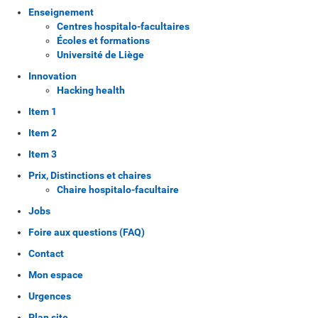
Enseignement
Centres hospitalo-facultaires
Écoles et formations
Université de Liège
Innovation
Hacking health
Item 1
Item 2
Item 3
Prix, Distinctions et chaires
Chaire hospitalo-facultaire
Jobs
Foire aux questions (FAQ)
Contact
Mon espace
Urgences
Plan site