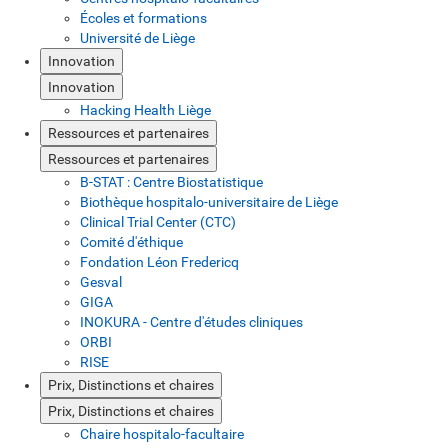
Écoles et formations
Université de Liège
Innovation
Innovation
Hacking Health Liège
Ressources et partenaires
Ressources et partenaires
B-STAT : Centre Biostatistique
Biothèque hospitalo-universitaire de Liège
Clinical Trial Center (CTC)
Comité d'éthique
Fondation Léon Fredericq
Gesval
GIGA
INOKURA - Centre d'études cliniques
ORBI
RISE
Prix, Distinctions et chaires
Prix, Distinctions et chaires
Chaire hospitalo-facultaire