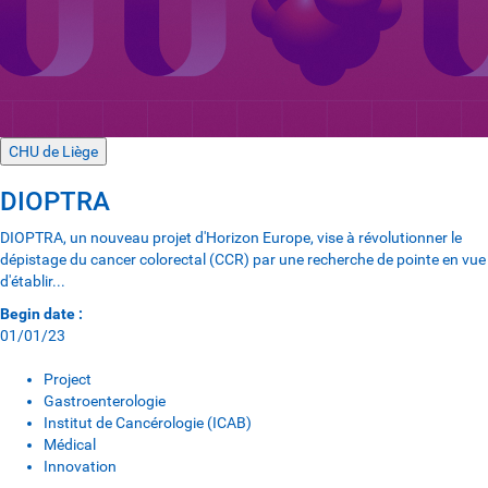
CHU de Liège
DIOPTRA
DIOPTRA, un nouveau projet d'Horizon Europe, vise à révolutionner le
dépistage du cancer colorectal (CCR) par une recherche de pointe en vue
d'établir...
Begin date :
01/01/23
Project
Gastroenterologie
Institut de Cancérologie (ICAB)
Médical
Innovation