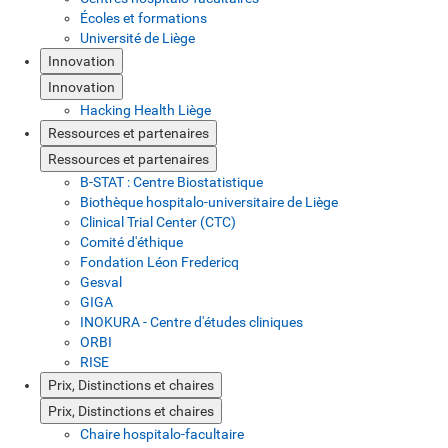
Écoles et formations
Université de Liège
Innovation
Innovation
Hacking Health Liège
Ressources et partenaires
Ressources et partenaires
B-STAT : Centre Biostatistique
Biothèque hospitalo-universitaire de Liège
Clinical Trial Center (CTC)
Comité d'éthique
Fondation Léon Fredericq
Gesval
GIGA
INOKURA - Centre d'études cliniques
ORBI
RISE
Prix, Distinctions et chaires
Prix, Distinctions et chaires
Chaire hospitalo-facultaire