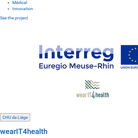
Médical
Innovation
See the project
CHU de Liège
wearIT4health