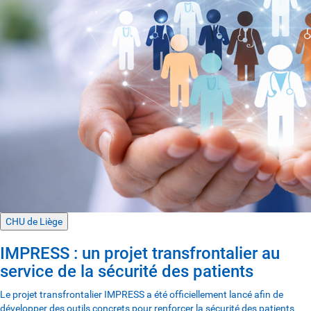
Service
Type Projet
Début projet
Réinitialiser
CHU de Liège
IMPRESS : un projet transfrontalier au
service de la sécurité des patients
Le projet transfrontalier IMPRESS a été officiellement lancé afin de
développer des outils concrets pour renforcer la sécurité des patients