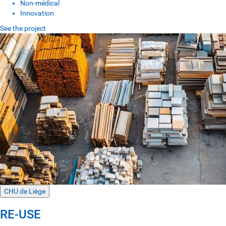
Non-médical
Innovation
See the project
CHU de Liège
RE-USE