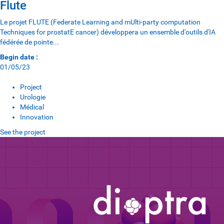
Flute
Le projet FLUTE (Federate Learning and mUlti-party computation
Techniques for prostatE cancer) développera un ensemble d'outils d'IA
fédérée de pointe...
Begin date :
01/05/23
Project
Urologie
Médical
Innovation
See the project