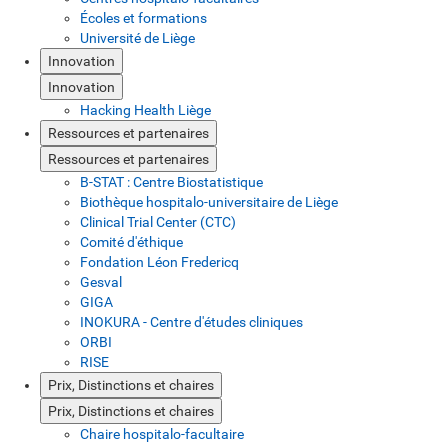
Écoles et formations
Université de Liège
Innovation
Innovation
Hacking Health Liège
Ressources et partenaires
Ressources et partenaires
B-STAT : Centre Biostatistique
Biothèque hospitalo-universitaire de Liège
Clinical Trial Center (CTC)
Comité d'éthique
Fondation Léon Fredericq
Gesval
GIGA
INOKURA - Centre d'études cliniques
ORBI
RISE
Prix, Distinctions et chaires
Prix, Distinctions et chaires
Chaire hospitalo-facultaire