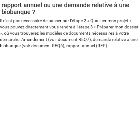
rapport annuel ou une demande relative à une
biobanque ?
Il n’est pas nécessaire de passer par l’étape 2 « Qualifier mon projet »,
vous pouvez directement vous rendre à l’étape 3 « Préparer mon dossier
», où vous trouverez les modèles de documents nécessaires à votre
démarche: Amendement (voir document REQ7), demande relative à une
biobanque (voir document REQ6), rapport annuel (REP)
Qualifier mon projet
Les logigrammes (aussi appelés arbres décisionnels) sont présentés
dans l’ordre. Commencez par le logigramme ici à gauche.​
Chaque case contient une question, pour avancer :suivez la flèche
correspondant à votre réponse (« Oui » ou « Non ») ;passez ensuite à la
question suivante ;répétez cette étape jusqu’à atteindre une case bleue.​
Il n’est pas nécessaire de lire l’ensemble du logigramme à l’avance.​
Si vous arrivez à la conclusion que votre projet de recherche ne nécessite
pas l’approbation d’un comité d’éthique, mais que souhaitez publier les
résultats de votre recherche (ex : case report, publication de résultats) :