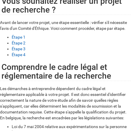
Vous souhaitez réaliser un projet
de recherche ?
Avant de lancer votre projet, une étape essentielle : vérifier s'il nécessite
l'avis d'un Comité d'Éthique. Voici comment procéder, étape par étape.
Étape 1
Étape 2
Étape 3
Étape 4
Comprendre le cadre légal et
É
réglementaire de la recherche
t
a
Les démarches à entreprendre dépendent du cadre légal et
réglementaire
applicable à votre projet. Il est donc essentiel d'identifier
p
correctement la
nature de votre étude afin de savoir quelles règles
e
s'appliquent, car elles
déterminent les modalités de soumission et la
documentation requise.
Cette étape s'appelle la qualification du projet.
1
En belgique, la recherche est encadrées par les législations suivantes:
Loi du 7 mai 2004 relative aux expérimentations sur la personne