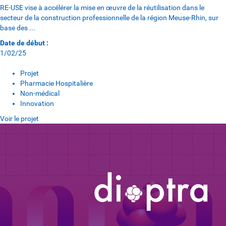
RE-USE vise à accélérer la mise en œuvre de la réutilisation dans le
secteur de la construction professionnelle de la région Meuse-Rhin, sur
base des ...
Date de début :
1/02/25
Projet
Pharmacie Hospitalière
Non-médical
Innovation
Voir le projet