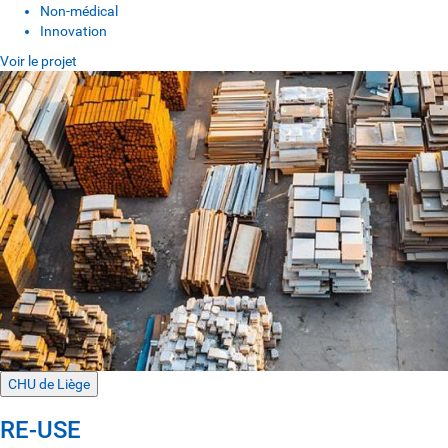
Non-médical
Innovation
Voir le projet
CHU de Liège
RE-USE