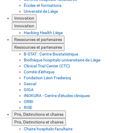
Écoles et formations
Université de Liège
Innovation
Innovation
Hacking Health Liège
Ressources et partenaires
Ressources et partenaires
B-STAT : Centre Biostatistique
Biothèque hospitalo-universitaire de Liège
Clinical Trial Center (CTC)
Comité d'éthique
Fondation Léon Fredericq
Gesval
GIGA
INOKURA - Centre d'études cliniques
ORBI
RISE
Prix, Distinctions et chaires
Prix, Distinctions et chaires
Chaire hospitalo-facultaire