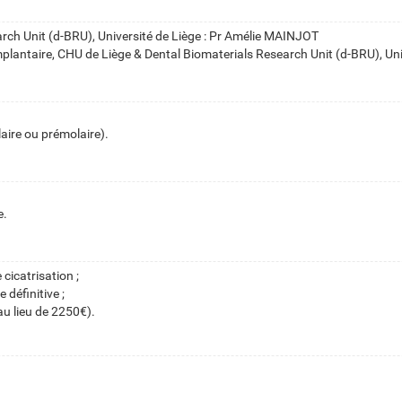
arch Unit (d-BRU), Université de Liège : Pr Amélie MAINJOT
implantaire, CHU de Liège & Dental Biomaterials Research Unit (d-BRU), U
aire ou prémolaire).
e.
cicatrisation ;
 définitive ;
au lieu de 2250€).