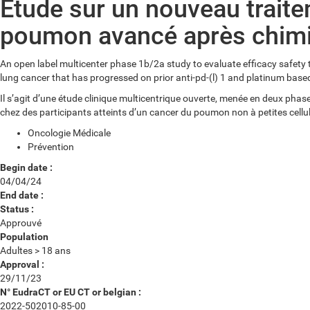
Étude sur un nouveau trait
poumon avancé après chimi
An open label multicenter phase 1b/2a study to evaluate efficacy safety
lung cancer that has progressed on prior anti-pd-(l) 1 and platinum base
Il s’agit d’une étude clinique multicentrique ouverte, menée en deux phases
chez des participants atteints d’un cancer du poumon non à petites cell
Oncologie Médicale
Prévention
Begin date :
04/04/24
End date :
Status :
Approuvé
Population
Adultes > 18 ans
Approval :
29/11/23
N° EudraCT or EU CT or belgian :
2022-502010-85-00