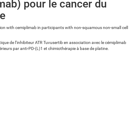
mab) pour le cancer du
ie
tion with cemiplimab in participants with non-squamous non-small cell
nétique de l’inhibiteur ATR Tuvusertib en association avec le cémiplimab
ieurs par anti-PD-(L)1 et chimiothérapie à base de platine.