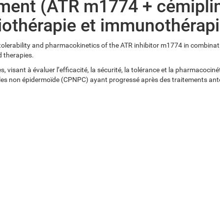
ement (ATR m1774 + cémipli
othérapie et immunothérap
 tolerability and pharmacokinetics of the ATR inhibitor m1774 in combina
d therapies.
, visant à évaluer l’efficacité, la sécurité, la tolérance et la pharmacoci
ules non épidermoïde (CPNPC) ayant progressé après des traitements antér