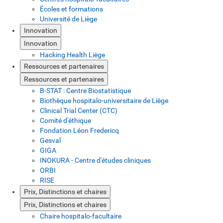
Écoles et formations
Université de Liège
Innovation
Innovation
Hacking Health Liège
Ressources et partenaires
Ressources et partenaires
B-STAT : Centre Biostatistique
Biothèque hospitalo-universitaire de Liège
Clinical Trial Center (CTC)
Comité d'éthique
Fondation Léon Fredericq
Gesval
GIGA
INOKURA - Centre d'études cliniques
ORBI
RISE
Prix, Distinctions et chaires
Prix, Distinctions et chaires
Chaire hospitalo-facultaire