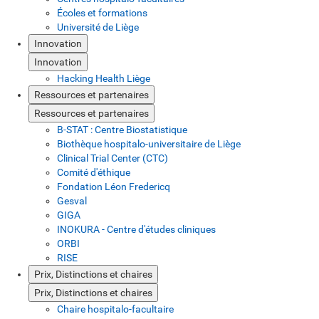
Écoles et formations
Université de Liège
Innovation
Innovation
Hacking Health Liège
Ressources et partenaires
Ressources et partenaires
B-STAT : Centre Biostatistique
Biothèque hospitalo-universitaire de Liège
Clinical Trial Center (CTC)
Comité d'éthique
Fondation Léon Fredericq
Gesval
GIGA
INOKURA - Centre d'études cliniques
ORBI
RISE
Prix, Distinctions et chaires
Prix, Distinctions et chaires
Chaire hospitalo-facultaire