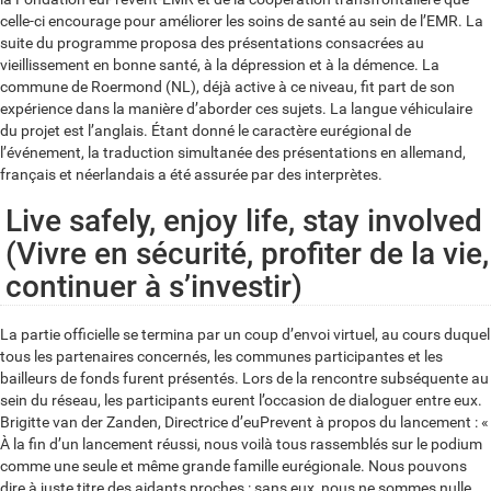
celle-ci encourage pour améliorer les soins de santé au sein de l’EMR. La
suite du programme proposa des présentations consacrées au
vieillissement en bonne santé, à la dépression et à la démence. La
commune de Roermond (NL), déjà active à ce niveau, fit part de son
expérience dans la manière d’aborder ces sujets. La langue véhiculaire
du projet est l’anglais. Étant donné le caractère eurégional de
l’événement, la traduction simultanée des présentations en allemand,
français et néerlandais a été assurée par des interprètes.
Live safely, enjoy life, stay involved
(Vivre en sécurité, profiter de la vie,
continuer à s’investir)
La partie officielle se termina par un coup d’envoi virtuel, au cours duquel
tous les partenaires concernés, les communes participantes et les
bailleurs de fonds furent présentés. Lors de la rencontre subséquente au
sein du réseau, les participants eurent l’occasion de dialoguer entre eux.
Brigitte van der Zanden, Directrice d’euPrevent à propos du lancement : «
À la fin d’un lancement réussi, nous voilà tous rassemblés sur le podium
comme une seule et même grande famille eurégionale. Nous pouvons
dire à juste titre des aidants proches : sans eux, nous ne sommes nulle