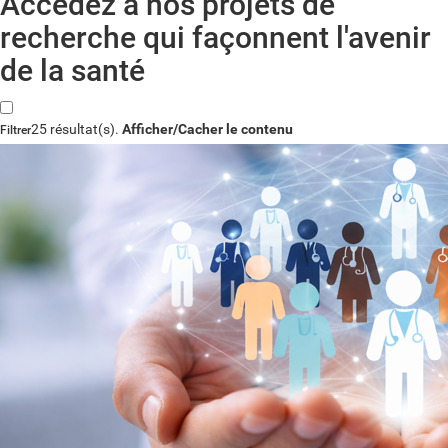
Accédez à nos projets de
recherche qui façonnent l'avenir
de la santé
25 résultat(s).
Afficher/Cacher le contenu
Filtrer
Mos-clés
Statut
Service
Projet de recherche européen
Début projet
Réinitialiser