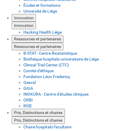
Écoles et formations
Université de Liège
Innovation
Innovation
Hacking Health Liège
Ressources et partenaires
Ressources et partenaires
B-STAT : Centre Biostatistique
Biothèque hospitalo-universitaire de Liège
Clinical Trial Center (CTC)
Comité d'éthique
Fondation Léon Fredericq
Gesval
GIGA
INOKURA - Centre d'études cliniques
ORBI
RISE
Prix, Distinctions et chaires
Prix, Distinctions et chaires
Chaire hospitalo-facultaire