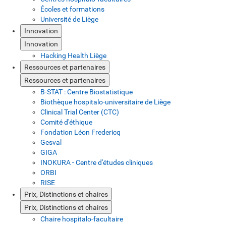
Écoles et formations
Université de Liège
Innovation
Innovation
Hacking Health Liège
Ressources et partenaires
Ressources et partenaires
B-STAT : Centre Biostatistique
Biothèque hospitalo-universitaire de Liège
Clinical Trial Center (CTC)
Comité d'éthique
Fondation Léon Fredericq
Gesval
GIGA
INOKURA - Centre d'études cliniques
ORBI
RISE
Prix, Distinctions et chaires
Prix, Distinctions et chaires
Chaire hospitalo-facultaire