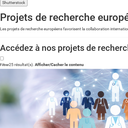
Shutterstock
Projets de recherche europ
Les projets de recherche européens favorisent la collaboration internatio
Accédez à nos projets de recherc
25 résultat(s).
Afficher/Cacher le contenu
Filtrer
Mots- clés
Statut
Service
Type Projet
Début projet
Réinitialiser